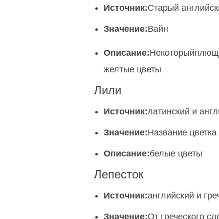
Источник:
Старый английск
Значение:
Вайн
Описание:
Некоторый
плющ
желтые цветы
Лили
Источник:
латинский и анг
Значение:
Название цветка 
Описание:
белые цветы
Лепесток
Источник:
английский и гре
Значение:
От греческого сл