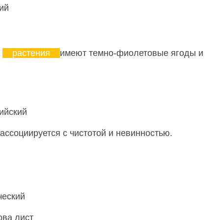
ий
растения
имеют темно-фиолетовые ягоды и
лийский
ассоциируется с чистотой и невинностью.
ческий
ова лист