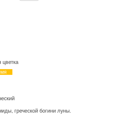
я цветка
имя
ческий
миды, греческой богини луны.