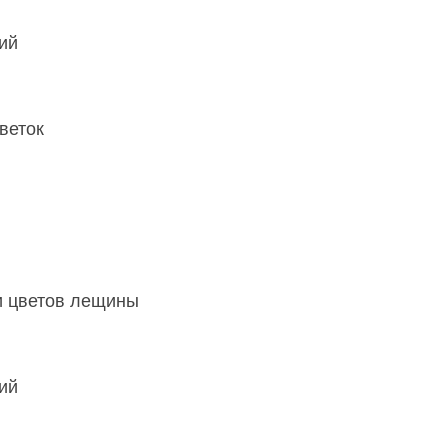
ий
веток
 цветов лещины
ий