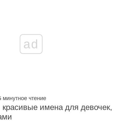
ad
5
минутное чтение
 красивые имена для девочек,
ами