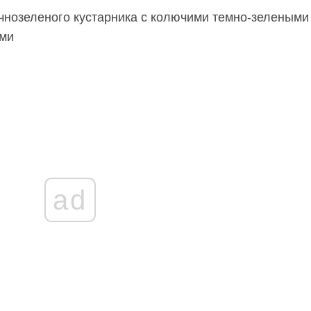
чнозеленого кустарника с колючими темно-зелеными
ами
ad